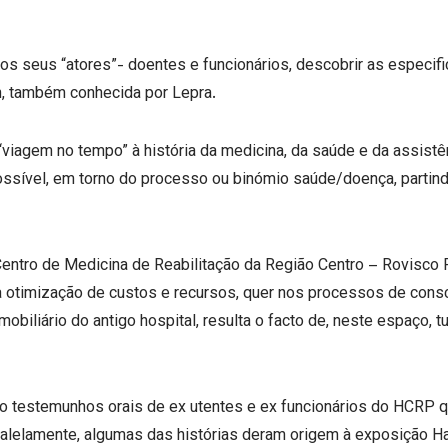
s seus “atores”- doentes e funcionários, descobrir as especifi
, também conhecida por Lepra.
iagem no tempo” à história da medicina, da saúde e da assistên
o possível, em torno do processo ou binómio saúde/doença, part
ntro de Medicina de Reabilitação da Região Centro – Rovisco 
na otimização de custos e recursos, quer nos processos de consc
iliário do antigo hospital, resulta o facto de, neste espaço, tudo
testemunhos orais de ex utentes e ex funcionários do HCRP qu
ralelamente, algumas das histórias deram origem à exposição Ha