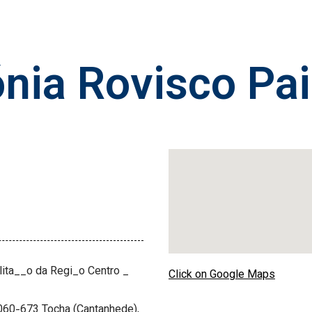
ónia Rovisco P
lita__o da Regi_o Centro _
Click on Google Maps
3060-673 Tocha (Cantanhede),