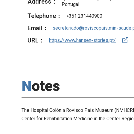
Address：
Portugal
Telephone：
+351 231440900
Email：
secretariado@roviscopais.min-saude.
URL：
https://www.hansen-stories.pt/
Notes
The Hospital Colónia Rovisco Pais Museum (NMHCRP) is 
Center for Rehabilitation Medicine in the Center Regi